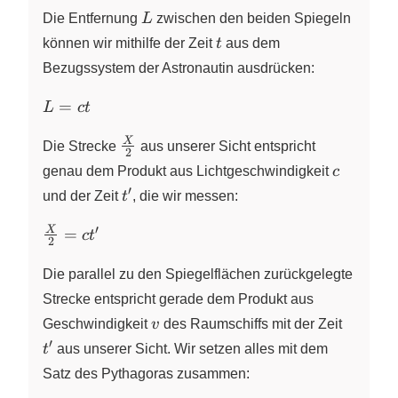
L
Die Entfernung
L
zwischen den beiden Spiegeln
t
können wir mithilfe der Zeit
t
aus dem
Bezugssystem der Astronautin ausdrücken:
L
=
L
c
t
=
\frac{X}
X
ct
Die Strecke
aus unserer Sicht entspricht
2
{2}
c
genau dem Produkt aus Lichtgeschwindigkeit
c
′
t^{\prime}
und der Zeit
t
, die wir messen:
′
\frac{X}
X
=
c
t
2
{2}=ct^{\prime}
Die parallel zu den Spiegelflächen zurückgelegte
Strecke entspricht gerade dem Produkt aus
v
t^{\pr
Geschwindigkeit
v
des Raumschiffs mit der Zeit
′
t
aus unserer Sicht. Wir setzen alles mit dem
Satz des Pythagoras zusammen: