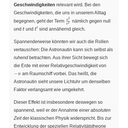
Geschwindigkeiten
relevant wird. Bei den
Geschwindigkeiten, die uns in unserem Alltag
2
\frac{v^{2}}
v
begegnen, geht der Term
nämlich gegen null
2
c
{c^{2}}
′
t
t^{\prime}
und
t
und
t
sind annähernd gleich.
Spannenderweise könnten wir auch die Rollen
vertauschen
: Die Astronautin kann sich selbst als
ruhend
betrachten. Aus ihrer Sicht bewegt sich
die Erde mit einer Relativgeschwindigkeit von
-v
−
v
am Raumschiff vorbei. Das heißt, die
Astronautin sieht unsere Lichtuhr um denselben
Faktor verlangsamt wie umgekehrt.
Dieser Effekt ist insbesondere deswegen so
spannend, weil er der Annahme einer
absoluten
Zeit
der klassischen Physik widerspricht. Bis zur
Entwicklung der speziellen Relativitätstheorie