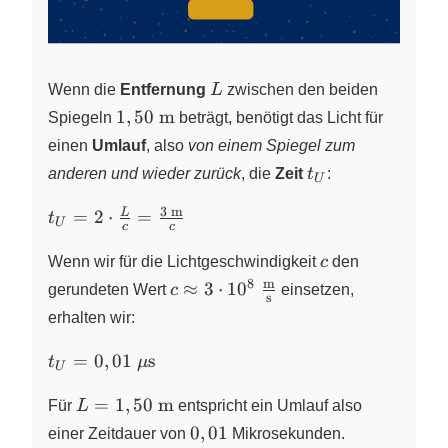
L
Wenn die
Entfernung
L
zwischen den beiden
1,50~\pu{m}
1
,
50
m
Spiegeln
beträgt, benötigt das Licht für
einen
Umlauf
, also
von einem Spiegel zum
t_U
anderen und wieder zurück
, die
Zeit
t
:
U
3
m
t_U = 2 \cdot
L
=
2
⋅
=
t
U
c
c
\frac{L}{c} =
c
\frac{3~\pu{m}}
Wenn wir für die Lichtgeschwindigkeit
c
den
{c}
m
8
c \approx 3 \cdot 10^{8}~\pu{
≈
3
⋅
1
0
gerundeten Wert
c
einsetzen,
s
erhalten wir:
t_U =
=
0
,
01
s
t
μ
U
0,01~\pu{\mu
L=1,50~\pu{m}
s}
=
1
,
50
m
Für
L
entspricht ein Umlauf also
0,01
0
,
01
einer Zeitdauer von
Mikrosekunden
.