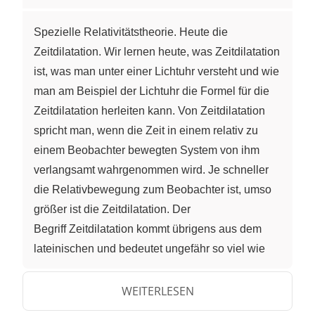
Spezielle Relativitätstheorie. Heute die
Zeitdilatation. Wir lernen heute, was Zeitdilatation
ist, was man unter einer Lichtuhr versteht und wie
man am Beispiel der Lichtuhr die Formel für die
Zeitdilatation herleiten kann. Von Zeitdilatation
spricht man, wenn die Zeit in einem relativ zu
einem Beobachter bewegten System von ihm
verlangsamt wahrgenommen wird. Je schneller
die Relativbewegung zum Beobachter ist, umso
größer ist die Zeitdilatation. Der
Begriff Zeitdilatation kommt übrigens aus dem
lateinischen und bedeutet ungefähr so viel wie
Zeitdehnung. Wir wollen uns das Ganze natürlich
gleich an einem Beispiel ansehen. Aber bevor wir
WEITERLESEN
das verstehen können, müssen wir erst noch mal