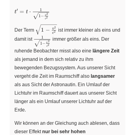
v^{2}}{c^{2}} =
(t^{\prime})^{2}
1
′
t^{\prime}
=
⋅
t
t
2
\cdot \left( 1 -
v
1
−
= t \cdot
2
c
\frac{v^{2}}
\frac{1}
\sqrt{1-
2
{c^{2}} \right)
v
1
−
Der Term
ist immer kleiner als eins und
{\sqrt{1-
2
c
\frac{v^{2}}
1
\frac{1}
\frac{v^{2}}
damit ist
immer größer als eins. Der
{c^{2}}}
2
v
1
−
{\sqrt{1-
{c^{2}}}}
2
c
ruhende Beobachter misst also eine
längere Zeit
\frac{v^{2}}
{c^{2}}}}
als jemand in dem sich relativ zu ihm
bewegenden Bezugssystem. Aus unserer Sicht
vergeht die Zeit im Raumschiff also
langsamer
als aus Sicht der Astronautin. Ein Umlauf der
Lichtuhr im Raumschiff dauert aus unserer Sicht
länger als ein Umlauf unserer Lichtuhr auf der
Erde.
Wir können an der Gleichung auch ablesen, dass
dieser Effekt
nur bei sehr hohen