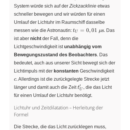
System würde sich auf der
Zickzacklinie
etwas
schneller bewegen und wir würden für einen
Umlauf der Lichtuhr im Raumschiff dasselbe
t_U = 0,01~\pu{\mu s
=
0
,
01
s
messen wie die Astronautin:
t
μ
.
Das
U
ist aber
nicht
der Fall, denn die
Lichtgeschwindigkeit ist
unabhängig vom
Bewegungszustand des Beobachters
. Das
bedeutet, auch aus unserer Sicht bewegt sich der
c
Lichtimpuls mit der
konstanten
Geschwindigkeit
c
. Allerdings ist die zurückgelegte Strecke jetzt
′
t_U^{\prime}
länger und damit auch die Zeit
t
, die das Licht
U
für einen Umlauf der Lichtuhr benötigt.
Lichtuhr und Zeitdilatation – Herleitung der
Formel
Die Strecke, die das Licht zurücklegen muss,