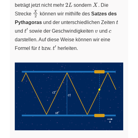
2L
X
2
beträgt jetzt nicht mehr
L
sondern
X
. Die
\frac{X}
X
Strecke
können wir mithilfe des
Satzes des
2
{2}
t
Pythagoras
und der unterschiedlichen Zeiten
t
′
t^{\prime}
v
c
und
t
sowie der Geschwindigkeiten
v
und
c
darstellen. Auf diese Weise können wir eine
′
t
t^{\prime}
Formel für
t
bzw.
t
herleiten.