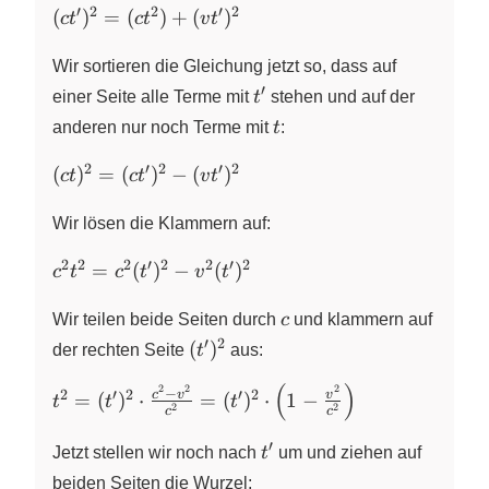
′
2
2
′
2
(ct^{\prime})^{2}
(
)
=
(
)
+
(
)
c
t
c
t
v
t
= (ct^{2}) +
(vt^{\prime})^{2}
Wir sortieren die Gleichung jetzt so, dass auf
′
t^{\prime}
einer Seite alle Terme mit
t
stehen und auf der
t
anderen nur noch Terme mit
t
:
2
′
2
′
2
(ct)^{2} =
(
)
=
(
)
−
(
)
c
t
c
t
v
t
(ct^{\prime})^{2}
-
Wir lösen die Klammern auf:
(vt^{\prime})^{2}
2
2
2
′
2
2
′
2
c^{2} t^{2} =
=
(
)
−
(
)
c
t
c
t
v
t
c^{2}
c
(t^{\prime})^{2}
Wir teilen beide Seiten durch
c
und klammern auf
- v^{2}
′
2
(t^{\prime})^{2}
(
)
der rechten Seite
t
aus:
(t^{\prime})^{2}
(
)
2
2
2
t^{2} =
−
2
′
2
′
2
c
v
v
=
(
)
⋅
=
(
)
⋅
1
−
t
t
t
2
2
c
c
(t^{\prime})^{2}
\cdot
′
t^{\prime}
Jetzt stellen wir noch nach
t
um und ziehen auf
\frac{c^{2}-
beiden Seiten die Wurzel: