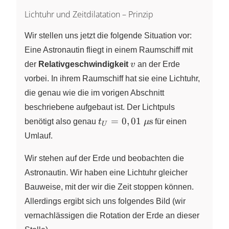
Lichtuhr und Zeitdilatation – Prinzip
Wir stellen uns jetzt die folgende Situation vor:
Eine Astronautin fliegt in einem Raumschiff mit
v
der
Relativgeschwindigkeit
v
an der Erde
vorbei. In ihrem Raumschiff hat sie eine Lichtuhr,
die genau wie die im vorigen Abschnitt
beschriebene aufgebaut ist. Der Lichtpuls
t_U = 0,01~\pu{\mu s}
=
0
,
01
s
benötigt also genau
t
μ
für einen
U
Umlauf.
Wir stehen auf der Erde und beobachten die
Astronautin. Wir haben eine Lichtuhr gleicher
Bauweise, mit der wir die Zeit stoppen können.
Allerdings ergibt sich uns folgendes Bild (wir
vernachlässigen die Rotation der Erde an dieser