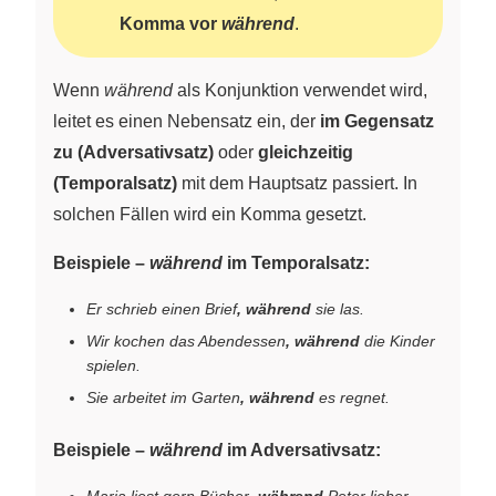
Komma vor
während
.
Wenn
während
als Konjunktion verwendet wird,
leitet es einen Nebensatz ein, der
im Gegensatz
zu (Adversativsatz)
oder
gleichzeitig
(Temporalsatz)
mit dem Hauptsatz passiert. In
solchen Fällen wird ein Komma gesetzt.
Beispiele –
während
im Temporalsatz:
Er schrieb einen Brief
, während
sie las.
Wir kochen das Abendessen
, während
die Kinder
spielen.
Sie arbeitet im Garten
, während
es regnet.
Beispiele –
während
im Adversativsatz:
Maria liest gern Bücher
, während
Peter lieber