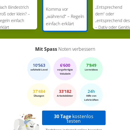
ach Bindestrich
„Entsprechend
Komma vor
roß oder klein? –
dem“ oder
„während“ – Regeln
egeln einfach
„entsprechend des
einfach erklärt
rklärt
– Dativ oder Geniti
Mit Spass
Noten verbessern
10'563
6'600
7'849
sofaheld-Level
vorgefertigte
Lernvideos
Vokabeln
37'484
33'182
24h
Übungen
Arbeitsblätter
Hilfe von
Lehrkräften
30 Tage
kostenlos
testen