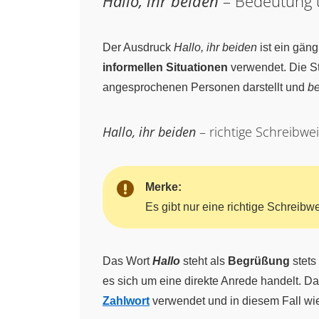
Hallo, ihr beiden
– Bedeutung
Der Ausdruck
Hallo, ihr beiden
ist ein gäng
informellen Situationen
verwendet. Die St
angesprochenen Personen darstellt und
b
Hallo, ihr beiden
– richtige Schreibwe
Merke:
Es gibt nur eine richtige Schreib
Das Wort
Hallo
steht als
Begrüßung
stets
es sich um eine direkte Anrede handelt. D
Zahlwort
verwendet und in diesem Fall wie