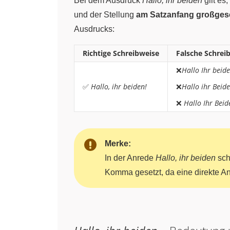
Bei dem Ausdruck
Hallo, ihr beiden
gilt es
und der Stellung
am Satzanfang großges
Ausdrucks:
Richtige Schreibweise
Falsche Schrei
❌
Hallo Ihr beide
✅
Hallo, ihr beiden!
❌
Hallo ihr Beide
❌
Hallo Ihr Beid
Merke:
In der Anrede
Hallo, ihr beiden
sch
Komma gesetzt, da eine direkte An