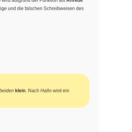
o
wird aufgrund der Funktion als
Anrede
chtige und die falschen Schreibweisen des
 beiden
klein
. Nach
Hallo
wird ein