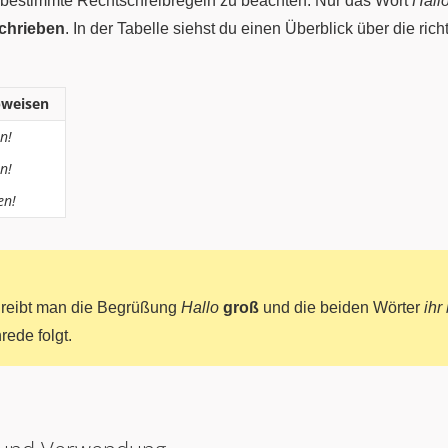
, bestimmte Rechtschreibregeln zu beachten. Nur das Wort
Hall
chrieben
. In der Tabelle siehst du einen Überblick über die ri
bweisen
n!
n!
en!
reibt man die Begrüßung
Hallo
groß
und die beiden Wörter
ihr
rede folgt.