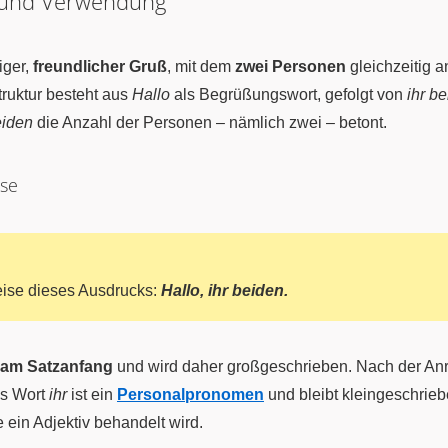
 und Verwendung
iger,
freundlicher Gruß
, mit dem
zwei Personen
gleichzeitig a
ruktur besteht aus
Hallo
als Begrüßungswort, gefolgt von
ihr b
eiden
die Anzahl der Personen – nämlich zwei – betont.
ise
weise dieses Ausdrucks:
Hallo, ihr beiden.
am Satzanfang
und wird daher großgeschrieben. Nach der Anr
as Wort
ihr
ist ein
Personalpronomen
und bleibt kleingeschrieb
 ein Adjektiv behandelt wird.