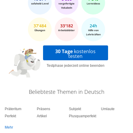
sofaheld-Level
vorgefertigte
Lernvideos
Vokabeln
37'484
33'182
24h
Übungen
Arbeitsblätter
Hilfe von
Lehrkräften
30 Tage
kostenlos
testen
Testphase jederzeit online beenden
Beliebteste Themen in Deutsch
Präteritum
Präsens
Subjekt
Umlaute
Perfekt
Artikel
Plusquamperfekt
Mehr