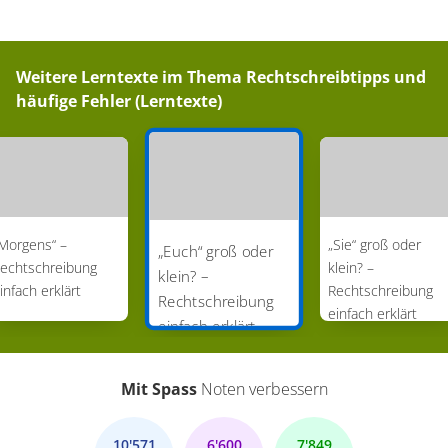
Weitere Lerntexte im Thema
Rechtschreibtipps und
häufige Fehler (Lerntexte)
Morgens“ –
„Sie“ groß oder
„Euch“ groß oder
echtschreibung
klein? –
klein? –
infach erklärt
Rechtschreibung
Rechtschreibung
einfach erklärt
einfach erklärt
Mit Spass
Noten verbessern
10'571
6'600
7'849