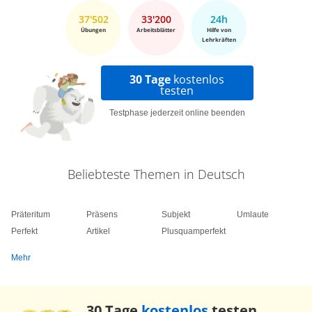
37'502
33'200
24h
Übungen
Arbeitsblätter
Hilfe von
Lehrkräften
30 Tage
kostenlos
testen
Testphase jederzeit online beenden
Beliebteste Themen in Deutsch
Präteritum
Präsens
Subjekt
Umlaute
Perfekt
Artikel
Plusquamperfekt
Mehr
30 Tage
kostenlos
testen