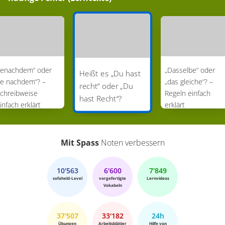
Jenachdem“ oder
„Dasselbe“ oder
Heißt es „Du hast
je nachdem“? –
„das gleiche“? –
recht“ oder „Du
chreibweise
Regeln einfach
hast Recht“?
infach erklärt
erklärt
Mit Spass
Noten verbessern
10'563
6'600
7'849
sofaheld-Level
vorgefertigte
Lernvideos
Vokabeln
37'507
33'182
24h
Übungen
Arbeitsblätter
Hilfe von