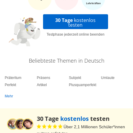
Lehrkräften
30 Tage
kostenlos
testen
Testphase jederzeit online beenden
Beliebteste Themen in Deutsch
Präteritum
Präsens
Subjekt
Umlaute
Perfekt
Artikel
Plusquamperfekt
Mehr
30 Tage
kostenlos
testen
Über 2,1 Millionen Schüler*innen