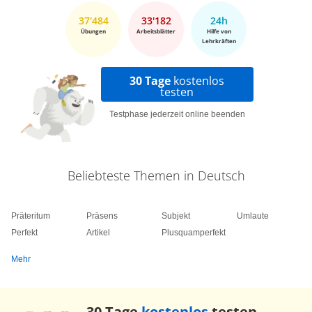
37'484
33'182
24h
Übungen
Arbeitsblätter
Hilfe von
Lehrkräften
30 Tage
kostenlos
testen
Testphase jederzeit online beenden
Beliebteste Themen in Deutsch
Präteritum
Präsens
Subjekt
Umlaute
Perfekt
Artikel
Plusquamperfekt
Mehr
30 Tage
kostenlos
testen