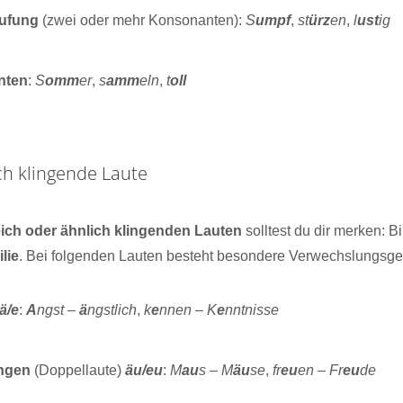
ufung
(zwei oder mehr Konsonanten):
S
umpf
,
st
ürz
en
,
l
ust
ig
nten
:
S
omm
er
,
s
amm
eln
,
t
oll
ch klingende Laute
eich oder ähnlich klingenden Lauten
solltest du dir merken: B
lie
. Bei folgenden Lauten besteht besondere Verwechslungsge
ä/e
:
A
ngst
–
ä
ngstlich
,
k
e
nnen
–
K
e
nntnisse
ngen
(Doppellaute)
äu/eu
:
M
au
s
–
M
äu
se
,
fr
eu
en
–
Fr
eu
de