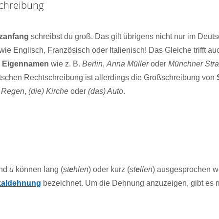
schreibung
zanfang
schreibst du groß. Das gilt übrigens nicht nur im Deu
e Englisch, Französisch oder Italienisch! Das Gleiche trifft au
n
Eigennamen
wie z. B.
Berlin
,
Anna Müller
oder
Münchner Str
tschen Rechtschreibung ist allerdings die Großschreibung von
) Regen
,
(die) Kirche
oder
(das) Auto
.
nd
u
können lang (
st
e
hlen
) oder kurz (
st
e
llen
) ausgesprochen we
kaldehnung
bezeichnet. Um die Dehnung anzuzeigen, gibt es 