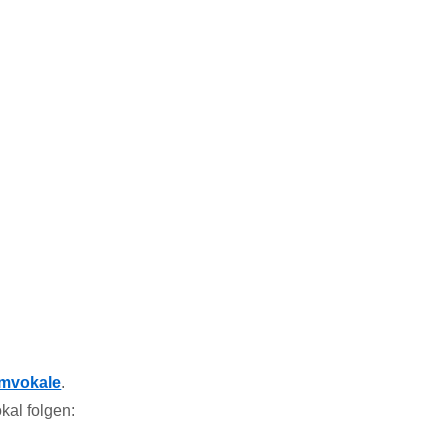
mmvokale
.
kal folgen: