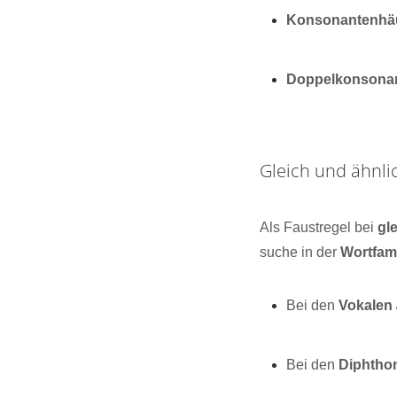
Konsonantenhä
Doppelkonsona
Gleich und ähnli
Als Faustregel bei
gl
suche in der
Wortfami
Bei den
Vokalen
Bei den
Diphtho