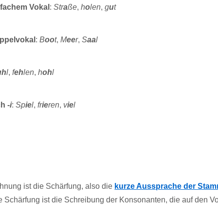
nfachem Vokal
:
Str
a
ße
,
h
o
len
,
g
u
t
ppelvokal
:
B
oo
t
,
M
ee
r
,
S
aa
l
uh
l
,
f
eh
len
,
h
oh
l
h -
i
:
Sp
ie
l
,
fr
ie
ren
,
v
ie
l
nung ist die Schärfung, also die
kurze Aussprache der Sta
 Schärfung ist die Schreibung der Konsonanten, die auf den Vo