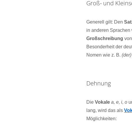
Groß- und Klein
Generell gilt: Den
Sat
in anderen Sprachen wi
Großschreibung
vo
Besonderheit der deu
Nomen wie z. B.
(der
Dehnung
Die
Vokale
a, e, i, o
u
lang, wird das als
Vo
Möglichkeiten: