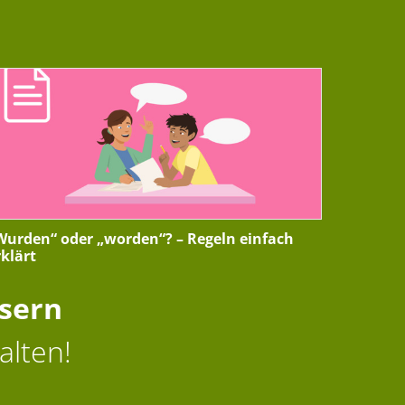
Wurden“ oder „worden“? – Regeln einfach
rklärt
ssern
alten!