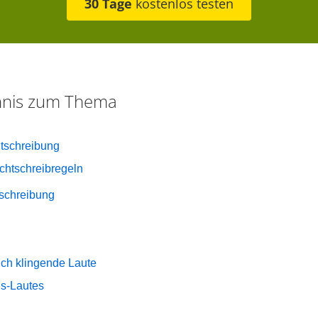
30 Tage
kostenlos testen
chnis zum Thema
tschreibung
chtschreibregeln
nschreibung
ich klingende Laute
 s-Lautes