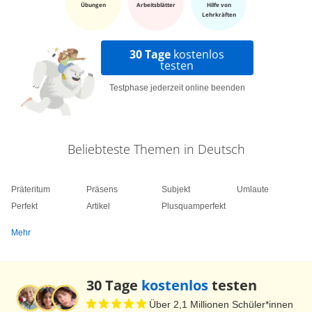
eine Erwiderung oder ein Widerspruch. In der
Übungen
Arbeitsblätter
Hilfe von
Lehrkräften
Lyrik ist sie etwas konkreter ein Gegenüberstellen
von Gedanken, häufig von Gegensätzen. Sie
30 Tage
kostenlos
testen
bewirkt dabei Kontrast, Spannung oder Auf- und
Abwertung. Mit ihr wird oft innere Zerrissenheit
Testphase jederzeit online beenden
ausgedrückt.
Ohne Antithesen wäre die Lyrik nur halb so
Beliebteste Themen in Deutsch
interessant - unser Leben sowieso. Ich sag - ciao.
Präteritum
Präsens
Subjekt
Umlaute
Perfekt
Artikel
Plusquamperfekt
Mehr
30 Tage
kostenlos
testen
Über 2,1 Millionen Schüler*innen