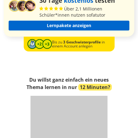
30 Tage
kostenlos
testen
Über 2,1 Millionen
Schüler*innen nutzen sofatutor
Lernpakete anzeigen
Bis zu
3 Geschwisterprofile
in
einem Account anlegen
Du willst ganz einfach ein neues
Thema lernen in nur
12 Minuten?