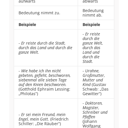
aufwärts
abwärts
Bedeutung
Bedeutung nimmt zu.
nimmt ab.
Beispiele
Beispiele
-
Er reiste
durch die
-
Er reiste durch die Stadt,
ganze Welt,
durch das Land und durch die
durch das
ganze Welt.
Land und
durch die
Stadt.
-
Wie habe ich ihn nicht
-
Urahne,
gebeten, gefleht, beschworen,
Großmutter,
siebenmal alle sieben Tage
Mutter und
auf den Knien beschworen.
Kind
(Gustav
(Gotthold Ephraim Lessing:
Schwab: „Das
„Philotas“)
Gewitter“)
-
Doktoren,
Magister,
Schreiber und
-
Er sei mein Freund, mein
Pfaffen
Engel, mein Gott.
(Friedrich
(Johann
Schiller: „Die Räuber“)
Wolfgang