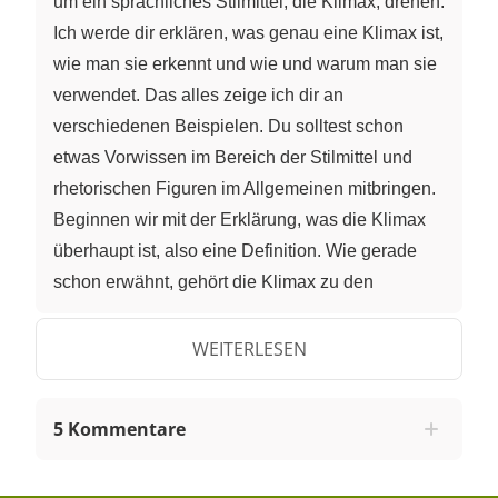
um ein sprachliches Stilmittel, die Klimax, drehen.
Ich werde dir erklären, was genau eine Klimax ist,
wie man sie erkennt und wie und warum man sie
verwendet. Das alles zeige ich dir an
verschiedenen Beispielen. Du solltest schon
etwas Vorwissen im Bereich der Stilmittel und
rhetorischen Figuren im Allgemeinen mitbringen.
Beginnen wir mit der Erklärung, was die Klimax
überhaupt ist, also eine Definition. Wie gerade
schon erwähnt, gehört die Klimax zu den
sprachlichen Stilmitteln. Das Wort "Klimax"
kommt aus dem Altgriechischen und bedeutet so
WEITERLESEN
viel wie "Treppe" oder "Leiter". Bei einer Klimax
handelt es nämlich um eine stufenartige
5 Kommentare
Steigerung von Ausdrücken, wie zum Beispiel
"gut, besser, am besten". Meistens wird eine